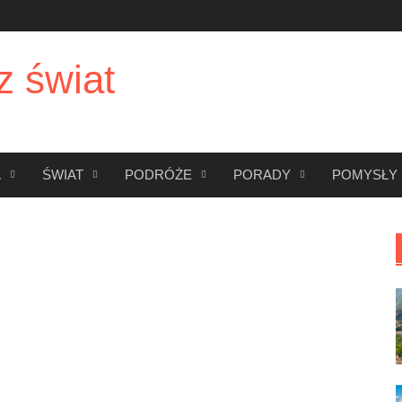
z świat
A
ŚWIAT
PODRÓŻE
PORADY
POMYSŁY