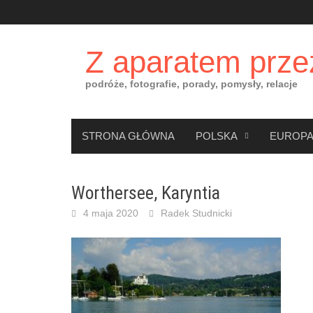
Skip
to
content
Z aparatem prze
podróże, fotografie, porady, pomysły, relacje
STRONA GŁÓWNA
POLSKA
EUROP
Worthersee, Karyntia
4 maja 2020
Radek Studnicki