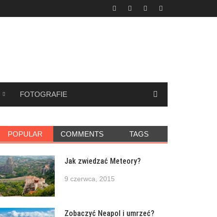
FOTOGRAFIE
POPULAR
COMMENTS
TAGS
Jak zwiedzać Meteory?
9 czerwca, 2015
Zobaczyć Neapol i umrzeć?