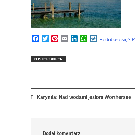
Facebook
Twitter
Pinterest
Email
LinkedIn
WhatsApp
Wykop
Podobało się? Po
POSTED UNDER
Post
Karyntia: Nad wodami jeziora Wörthersee
navigation
Dodaj komentarz