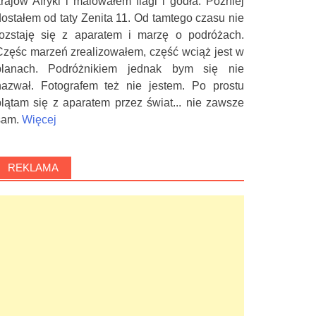
krajów Afryki i malowałem flagi i godła. Później
dostałem od taty Zenita 11. Od tamtego czasu nie
rozstaję się z aparatem i marzę o podróżach.
Częśc marzeń zrealizowałem, część wciąż jest w
planach. Podróżnikiem jednak bym się nie
nazwał. Fotografem też nie jestem. Po prostu
plątam się z aparatem przez świat... nie zawsze
sam.
Więcej
REKLAMA