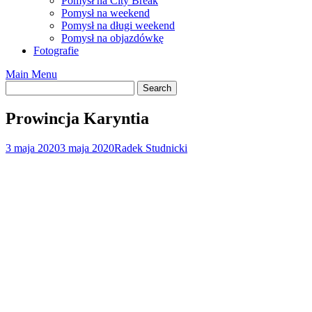
Pomysł na City Break
Pomysł na weekend
Pomysł na długi weekend
Pomysł na objazdówkę
Fotografie
Main Menu
Prowincja Karyntia
3 maja 2020
3 maja 2020
Radek Studnicki