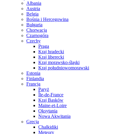
Albania
Austria
Belgia
Bośnia i Hercegowina
Bułgaria
Chorwacja
Czarnogóra
Czechy
Praga
Kraj hradecki
Kraj liberecki
Kraj morawsko-śląski
Kraj południowomorawski
Estonia
Finlandia
Francja
Paryż
Île-de-France
Kraj Basków
Maine-et-Loire
Oksytania
Nowa Akwitania
Grecja
Chalkidiki
Meteory