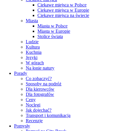
Ciekawe miejsca w Polsce
Ciekawe miejsca w Europie
Ciekawe miejsca na świecie
Miasta
Miasta w Polsce
Miasta w Europie
Stolice świata
Ludzie
Kultura
Kuchnia
Języki
W górach
Na łonie natury
Porady
Co zobaczyć?
Sposoby na podróż
Dla kierowców
Dla fotografów
Ceny
Noclegi
Jak dojechać?
Transport i komunikacja
Recenzje
Pomysły