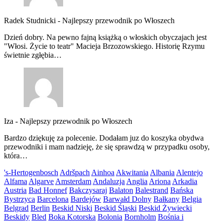
Radek Studnicki
-
Najlepszy przewodnik po Włoszech
Dzień dobry. Na pewno fajną książką o włoskich obyczajach jest
"Włosi. Życie to teatr" Macieja Brzozowskiego. Historię Rzymu
świetnie zgłębia…
Iza
-
Najlepszy przewodnik po Włoszech
Bardzo dziękuję za polecenie. Dodałam juz do koszyka obydwa
przewodniki i mam nadzieję, że się sprawdzą w przypadku osoby,
która…
's-Hertogenbosch
Adršpach
Ainhoa
Akwitania
Albania
Alentejo
Alfama
Algarve
Amsterdam
Andaluzja
Anglia
Ariona
Arkadia
Austria
Bad Honnef
Bakczysaraj
Balaton
Balestrand
Bańska
Bystrzyca
Barcelona
Bardejów
Barwałd Dolny
Bałkany
Belgia
Belgrad
Berlin
Beskid Niski
Beskid Śląski
Beskid Żywiecki
Beskidy
Bled
Boka Kotorska
Bolonia
Bornholm
Bośnia i