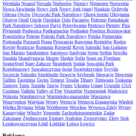
Westfalia
Neapol
Nevada
Nieborów
Niemcy
Nijmegen
Norwegia
Nowa Akwitania
Nowy Jork
Nowy Jork (stan)
Nuuksio
Ochryda
Odessa
Ojców
Ojcowski Park Narodowy
Okręg borski
Oksytania
Olsztyn
Omiš
Opole
Opolskie
Oslo
Pacanów
Palermo
Pamukkale
Park Narodowy Sekwoi
Paryż
Pensylwania
Pentowo
Pieniny
Piza
Plymouth
Podgorica
Podkarpackie
Podlaskie
Pogórze Rożnowskie
Pogorzelica
Polesie
Poleski Park Narodowy
Polska
Pomorskie
Portugalia
Pozzuoli
Praga
Prowansja
Rawenna
Regietów
Rodos
Rovinj
Roztocze
Rumunia
Rzepedź
Rzym
Saloniki
San Galgano
San Marino
Sandomierz
Sarajewo
Sardynia
Segni
Serbia
Sewilla
Sigulda
Skandynawia
Skopje
Śląskie
Sofia
Sogn og Fjordane
Sognefjord
Stare Załucze
Štramberk
Sudak
Suwalski Park
Krajobrazowy
Suwalszczyzna
świat
Świętokrzyskie
Sycylia
Szczecin
Szkodra
Sztokholm
Szwecja
Szybenik
Słowacja
Słowenia
Tallinn
Taormina
Tavira
Temesz
Tesalia
Tihany
Timişoara
Toskania
Tunezja
Tunis
Turaida
Turcja
Tyniec
Ukraina
Umag
Urszulin
USA
Uusimaa
Valletta
Valley of Fire
Veszprém
Voznesensk
Wadowice
Walonia
Wambierzyce
Warmińsko-mazurskie
Warszawa
Waszyngton
Watykan
Węgry
Wenecja
Wenecja Euganejska
Wiedeń
Wielka Brytania
Wisła
Wörthersee
Wrocław
Wysowa-Zdrój
Wyspy
Kanaryjskie
Włochy
Yosemite
Zachodniopomorskie
Zadar
Zakopane
Zjednoczone Emiraty Arabskie
Zwierzyniec
Złoty Stok
Łemkowszczyzna
Łódź
Łódzkie
Łotwa
Łowicz
Reklama