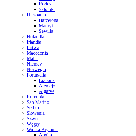
Rodos
Saloniki
Hiszpania
Barcelona
Madryt
Sewilla
Holandia
Irlandia
Łotwa
Macedonia
Malta
Niemcy
Norwegia
Portugalia
Lizbona
Alentejo
Algarve
Rumunia
San Marino
Serbia
Słowenia
Szwecja
Węgry
Wielka Brytania
Anglia