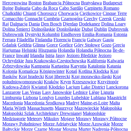
Hercegowina
Boston
Brabancja Północna
Bratysława
Budapeszt
Bujne
Bułgaria
Cabo da Roca
Cabo Sardão
Carpineto Romano
Chalkidiki
Chianti
Choroszcz
Chorwacja
Ciężkowice
Cinque Terre
Comacchio
Connacht
Cumbria
Czarnogóra
Czechy
Czersk
Czeski
Raj
Dalmacja
Dania
Den Bosch
Djerdap
Dodekanez
Dolina Loary
Dolina Śmierci
Dolnośląskie
Donlośląskie
Dubaj
Dublin
Dubrovnik
Dubrownik
Dystrykt Kolumbii
Eindhoven
Emilia-Romania
Estonia
Ferrara
Filadelfia
Finlandia
Florencja
Francja
Galway
Gauja
Gdańsk
Geldria
Glinna
Gorce
Gorlice
Góry Stołowe
Gozo
Grecja
Harjumaa
Helsinki
Hiszpania
Holandia
Holandia Północna
Île-de-
France
Inwałd
Irlandia
Istria
Jassy
Jezioro Bledzkie
Jezioro
Ochrydzkie
Jura Krakowsko-Częstochowska
Kalifornia
Kalwaria
Zebrzydowska
Kampania
Kartagina
Karyntia
Katalonia
Katania
Kolonia
Komańcza
Königswinter
Kotań
Kotlina Kłodzka
Kraj
Basków
Kraj hradecki
Kraj liberecki
Kraj morawsko-śląski
Kraj
południowomorawski
Kraków
Krym
Krzeszowice
Krzyżtopór
Kudowa-Zdrój
Kwiatoń
Kłodzko
Lacjum
Lake District
Lanckorona
Lanzarote
Las Vegas
Lasy Janowskie
Lednice
Liège
Liguria
Limburgia
Lizbona
Londyn
Lourdes
Lubelskie
Lublana
Maastricht
Macedonia
Macedonia Środkowa
Madryt
Maine-et-Loire
Malta
Maria Wörth
Massachusetts
Maurzyce
Mazowieckie
Małopolska
Małopolski Szlak Architektury Drewnianej
Małopolskie
Medziugorie
Meteory
Mikulov
Mojave
Morawy
Morawy Północne
Morawy Południowe
Morze Adriatyckie
Morze Azowskie
Morze
Bałtyckie
Morze Czarne
Mostar
Moszna
Murter
Nadrenia-Północna