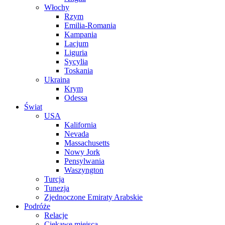
Włochy
Rzym
Emilia-Romania
Kampania
Lacjum
Liguria
Sycylia
Toskania
Ukraina
Krym
Odessa
Świat
USA
Kalifornia
Nevada
Massachusetts
Nowy Jork
Pensylwania
Waszyngton
Turcja
Tunezja
Zjednoczone Emiraty Arabskie
Podróże
Relacje
Ciekawe miejsca