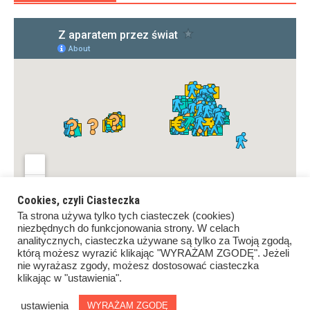
Cookies, czyli Ciasteczka
Ta strona używa tylko tych ciasteczek (cookies)
niezbędnych do funkcjonowania strony. W celach
analitycznych, ciasteczka używane są tylko za Twoją zgodą,
którą możesz wyrazić klikając "WYRAŻAM ZGODĘ". Jeżeli
nie wyrażasz zgody, możesz dostosować ciasteczka
klikając w "ustawienia".
Copyrights ©Z aparatem przez świat. All rights reserved.
Proudly powered by
WordPress
.
|
Theme: Awaken by
ustawienia
WYRAŻAM ZGODĘ