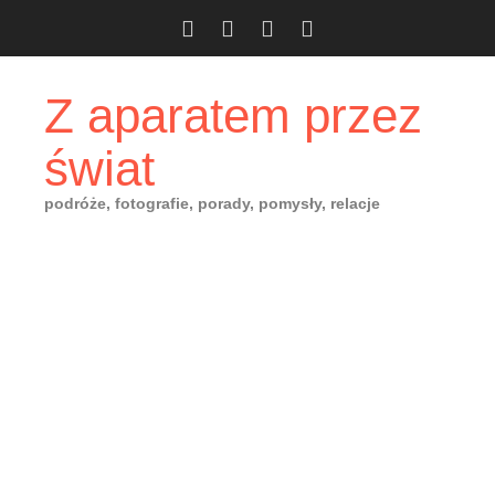
Skip
to
content
Z aparatem przez
świat
podróże, fotografie, porady, pomysły, relacje