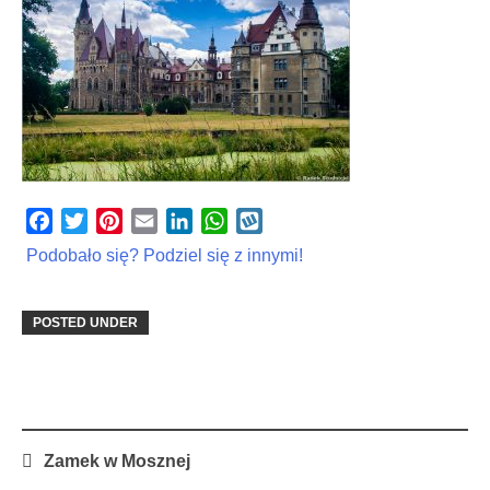
Facebook
Twitter
Pinterest
Email
LinkedIn
WhatsApp
Wykop
Podobało się? Podziel się z innymi!
POSTED UNDER
Post
Zamek w Mosznej
navigation