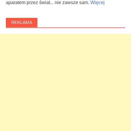
aparatem przez świat... nie zawsze sam.
Więcej
REKLAMA