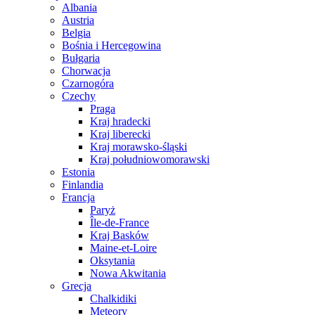
Albania
Austria
Belgia
Bośnia i Hercegowina
Bułgaria
Chorwacja
Czarnogóra
Czechy
Praga
Kraj hradecki
Kraj liberecki
Kraj morawsko-śląski
Kraj południowomorawski
Estonia
Finlandia
Francja
Paryż
Île-de-France
Kraj Basków
Maine-et-Loire
Oksytania
Nowa Akwitania
Grecja
Chalkidiki
Meteory