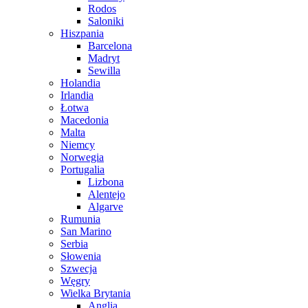
Rodos
Saloniki
Hiszpania
Barcelona
Madryt
Sewilla
Holandia
Irlandia
Łotwa
Macedonia
Malta
Niemcy
Norwegia
Portugalia
Lizbona
Alentejo
Algarve
Rumunia
San Marino
Serbia
Słowenia
Szwecja
Węgry
Wielka Brytania
Anglia