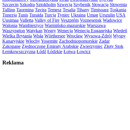
Szczecin
Szkodra
Sztokholm
Szwecja
Szybenik
Słowacja
Słowenia
Tallinn
Taormina
Tavira
Temesz
Tesalia
Tihany
Timişoara
Toskania
Tunezja
Tunis
Turaida
Turcja
Tyniec
Ukraina
Umag
Urszulin
USA
Uusimaa
Valletta
Valley of Fire
Veszprém
Voznesensk
Wadowice
Walonia
Wambierzyce
Warmińsko-mazurskie
Warszawa
Waszyngton
Watykan
Węgry
Wenecja
Wenecja Euganejska
Wiedeń
Wielka Brytania
Wisła
Wörthersee
Wrocław
Wysowa-Zdrój
Wyspy
Kanaryjskie
Włochy
Yosemite
Zachodniopomorskie
Zadar
Zakopane
Zjednoczone Emiraty Arabskie
Zwierzyniec
Złoty Stok
Łemkowszczyzna
Łódź
Łódzkie
Łotwa
Łowicz
Reklama