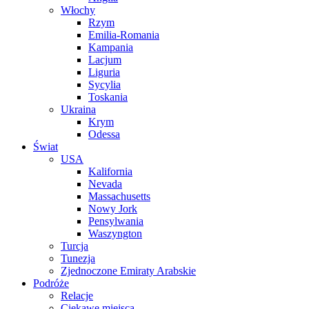
Włochy
Rzym
Emilia-Romania
Kampania
Lacjum
Liguria
Sycylia
Toskania
Ukraina
Krym
Odessa
Świat
USA
Kalifornia
Nevada
Massachusetts
Nowy Jork
Pensylwania
Waszyngton
Turcja
Tunezja
Zjednoczone Emiraty Arabskie
Podróże
Relacje
Ciekawe miejsca