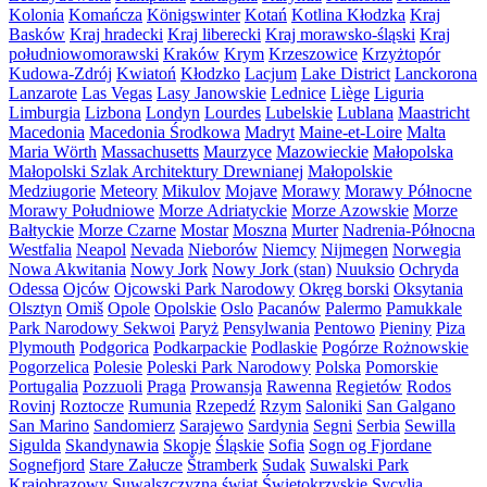
Kolonia
Komańcza
Königswinter
Kotań
Kotlina Kłodzka
Kraj
Basków
Kraj hradecki
Kraj liberecki
Kraj morawsko-śląski
Kraj
południowomorawski
Kraków
Krym
Krzeszowice
Krzyżtopór
Kudowa-Zdrój
Kwiatoń
Kłodzko
Lacjum
Lake District
Lanckorona
Lanzarote
Las Vegas
Lasy Janowskie
Lednice
Liège
Liguria
Limburgia
Lizbona
Londyn
Lourdes
Lubelskie
Lublana
Maastricht
Macedonia
Macedonia Środkowa
Madryt
Maine-et-Loire
Malta
Maria Wörth
Massachusetts
Maurzyce
Mazowieckie
Małopolska
Małopolski Szlak Architektury Drewnianej
Małopolskie
Medziugorie
Meteory
Mikulov
Mojave
Morawy
Morawy Północne
Morawy Południowe
Morze Adriatyckie
Morze Azowskie
Morze
Bałtyckie
Morze Czarne
Mostar
Moszna
Murter
Nadrenia-Północna
Westfalia
Neapol
Nevada
Nieborów
Niemcy
Nijmegen
Norwegia
Nowa Akwitania
Nowy Jork
Nowy Jork (stan)
Nuuksio
Ochryda
Odessa
Ojców
Ojcowski Park Narodowy
Okręg borski
Oksytania
Olsztyn
Omiš
Opole
Opolskie
Oslo
Pacanów
Palermo
Pamukkale
Park Narodowy Sekwoi
Paryż
Pensylwania
Pentowo
Pieniny
Piza
Plymouth
Podgorica
Podkarpackie
Podlaskie
Pogórze Rożnowskie
Pogorzelica
Polesie
Poleski Park Narodowy
Polska
Pomorskie
Portugalia
Pozzuoli
Praga
Prowansja
Rawenna
Regietów
Rodos
Rovinj
Roztocze
Rumunia
Rzepedź
Rzym
Saloniki
San Galgano
San Marino
Sandomierz
Sarajewo
Sardynia
Segni
Serbia
Sewilla
Sigulda
Skandynawia
Skopje
Śląskie
Sofia
Sogn og Fjordane
Sognefjord
Stare Załucze
Štramberk
Sudak
Suwalski Park
Krajobrazowy
Suwalszczyzna
świat
Świętokrzyskie
Sycylia