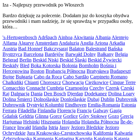
Iza
-
Najlepszy przewodnik po Włoszech
Bardzo dziękuję za polecenie. Dodałam juz do koszyka obydwa
przewodniki i mam nadzieję, że się sprawdzą w przypadku osoby,
która…
's-Hertogenbosch
Adršpach
Ainhoa
Akwitania
Albania
Alentejo
Alfama
Algarve
Amsterdam
Andaluzja
Anglia
Ariona
Arkadia
Austria
Bad Honnef
Bakczysaraj
Balaton
Balestrand
Bańska
Bystrzyca
Barcelona
Bardejów
Barwałd Dolny
Bałkany
Belgia
Belgrad
Berlin
Beskid Niski
Beskid Śląski
Beskid Żywiecki
Beskidy
Bled
Boka Kotorska
Bolonia
Bornholm
Bośnia i
Hercegowina
Boston
Brabancja Północna
Bratysława
Budapeszt
Bujne
Bułgaria
Cabo da Roca
Cabo Sardão
Carpineto Romano
Chalkidiki
Chianti
Choroszcz
Chorwacja
Ciężkowice
Cinque Terre
Comacchio
Connacht
Cumbria
Czarnogóra
Czechy
Czersk
Czeski
Raj
Dalmacja
Dania
Den Bosch
Djerdap
Dodekanez
Dolina Loary
Dolina Śmierci
Dolnośląskie
Donlośląskie
Dubaj
Dublin
Dubrovnik
Dubrownik
Dystrykt Kolumbii
Eindhoven
Emilia-Romania
Estonia
Ferrara
Filadelfia
Finlandia
Florencja
Francja
Galway
Gauja
Gdańsk
Geldria
Glinna
Gorce
Gorlice
Góry Stołowe
Gozo
Grecja
Harjumaa
Helsinki
Hiszpania
Holandia
Holandia Północna
Île-de-
France
Inwałd
Irlandia
Istria
Jassy
Jezioro Bledzkie
Jezioro
Ochrydzkie
Jura Krakowsko-Częstochowska
Kalifornia
Kalwaria
Zebrzydowska
Kampania
Kartagina
Karyntia
Katalonia
Katania