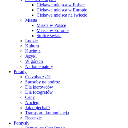
Ciekawe miejsca w Polsce
Ciekawe miejsca w Europie
Ciekawe miejsca na świecie
Miasta
Miasta w Polsce
Miasta w Europie
Stolice świata
Ludzie
Kultura
Kuchnia
Języki
W górach
Na łonie natury
Porady
Co zobaczyć?
Sposoby na podróż
Dla kierowców
Dla fotografów
Ceny
Noclegi
Jak dojechać?
Transport i komunikacja
Recenzje
Pomysły