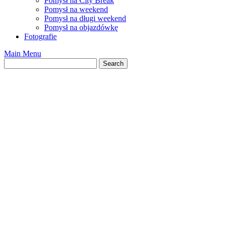
Pomysł na City Break
Pomysł na weekend
Pomysł na długi weekend
Pomysł na objazdówkę
Fotografie
Main Menu