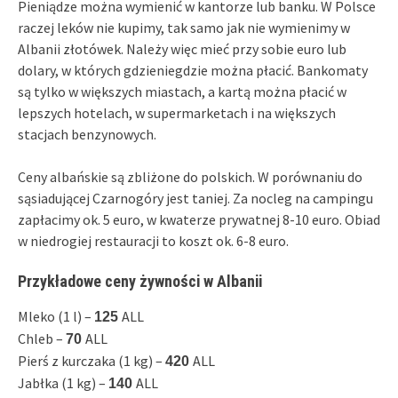
Pieniądze można wymienić w kantorze lub banku. W Polsce
raczej leków nie kupimy, tak samo jak nie wymienimy w
Albanii złotówek. Należy więc mieć przy sobie euro lub
dolary, w których gdzieniegdzie można płacić. Bankomaty
są tylko w większych miastach, a kartą można płacić w
lepszych hotelach, w supermarketach i na większych
stacjach benzynowych.
Ceny albańskie są zbliżone do polskich. W porównaniu do
sąsiadującej Czarnogóry jest taniej. Za nocleg na campingu
zapłacimy ok. 5 euro, w kwaterze prywatnej 8-10 euro. Obiad
w niedrogiej restauracji to koszt ok. 6-8 euro.
Przykładowe ceny żywności w Albanii
Mleko (1 l) –
ALL
125
Chleb –
ALL
70
Pierś z kurczaka (1 kg) –
ALL
420
Jabłka (1 kg) –
ALL
140