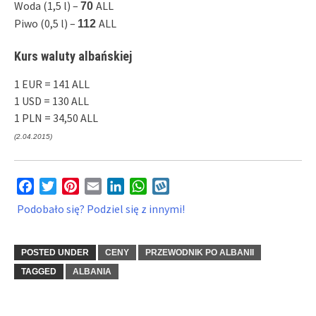
Woda (1,5 l) –
ALL
70
Piwo (0,5 l) –
ALL
112
Kurs waluty albańskiej
1 EUR = 141 ALL
1 USD = 130 ALL
1 PLN = 34,50 ALL
(2.04.2015)
Facebook
Twitter
Pinterest
Email
LinkedIn
WhatsApp
Wykop
Podobało się? Podziel się z innymi!
POSTED UNDER
CENY
PRZEWODNIK PO ALBANII
TAGGED
ALBANIA