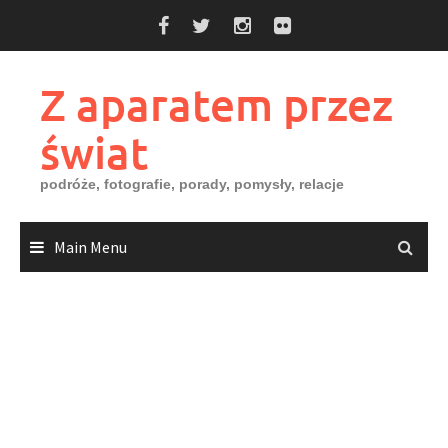
Skip
to
content
Z aparatem przez
świat
podróże, fotografie, porady, pomysły, relacje
Main Menu