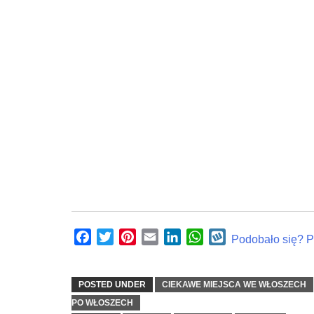
Facebook
Twitter
Pinterest
Email
LinkedIn
WhatsApp
Wykop
Podobało się? Po
POSTED UNDER
CIEKAWE MIEJSCA WE WŁOSZECH
PO WŁOSZECH