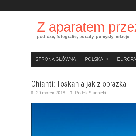
Skip
to
content
Z aparatem prze
podróże, fotografie, porady, pomysły, relacje
STRONA GŁÓWNA
POLSKA
EUROP
Chianti: Toskania jak z obrazka
20 marca 2018
Radek Studnicki