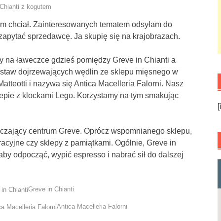
żbym chciał. Zainteresowanych tematem odsyłam do
u zapytać sprzedawcę. Ja skupię się na krajobrazach.
zy na ławeczce gdzieś pomiędzy Greve in Chianti a
zestaw dojrzewających wędlin ze sklepu mięsnego w
tteotti i nazywa się Antica Macelleria Falorni. Nasz
klepie z klockami Lego. Korzystamy na tym smakując
[
naczający centrum Greve. Oprócz wspomnianego sklepu,
uracyjne czy sklepy z pamiątkami. Ogólnie, Greve in
aby odpocząć, wypić espresso i nabrać sił do dalszej
Greve in Chianti
Antica Macelleria Falorni