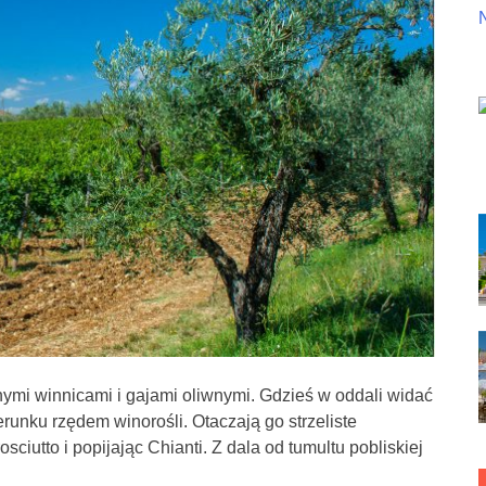
ymi winnicami i gajami oliwnymi. Gdzieś w oddali widać
runku rzędem winorośli. Otaczają go strzeliste
iutto i popijając Chianti. Z dala od tumultu pobliskiej