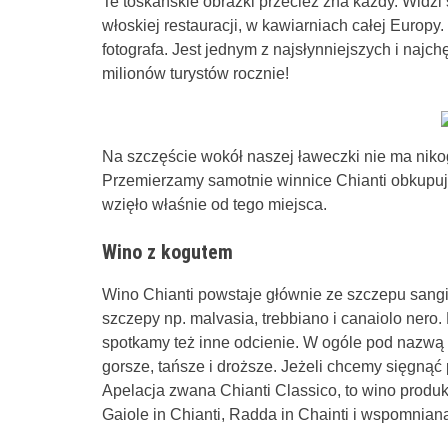
Te toskańskie obrazki przecież zna każdy. Widzi 
włoskiej restauracji, w kawiarniach całej Europy. 
fotografa. Jest jednym z najsłynniejszych i naj
milionów turystów rocznie!
Na szczęście wokół naszej ławeczki nie ma niko
Przemierzamy samotnie winnice Chianti obkupują
wzięło właśnie od tego miejsca.
Wino z kogutem
Wino Chianti powstaje głównie ze szczepu sang
szczepy np. malvasia, trebbiano i canaiolo nero
spotkamy też inne odcienie. W ogóle pod nazwą C
gorsze, tańsze i droższe. Jeżeli chcemy sięgnąć
Apelacja zwana Chianti Classico, to wino pro
Gaiole in Chianti, Radda in Chainti i wspomnianą 