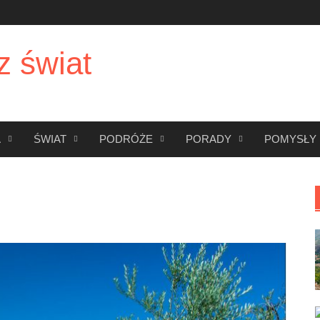
z świat
A
ŚWIAT
PODRÓŻE
PORADY
POMYSŁY