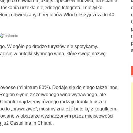
się je co chwila na jakiejś tapecie Windowsa, na ścianie
Toskania urzekła niejednego fotografa. I nie tylko
chętniej odwiedzanych regionów Włoch. Przyjeżdża tu 40
go. W ogóle po drodze turystów nie spotykamy.
c się w butelki słynnego wina, które swoją nazwę
iovoese (minimum 80%). Dodaje się do niego także inne
. Region słynie z czerwonego wina wytrawnego, ale
hianti znajdziemy różnego rodzaju trunki lepsze i
 po to „prawdziwe”, musimy znaleźć butelkę z kogutkiem.
dukowane w obszarze wyznaczonym przez miejscowości
już Castellina in Chianti.