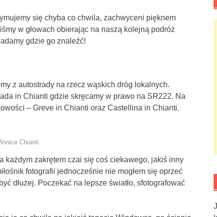
trzymujemy się chyba co chwila, zachwyceni pięknem
eliśmy w głowach obierając na naszą kolejną podróż
iadamy gdzie go znaleźć!
emy z autostrady na rzecz wąskich dróg lokalnych.
rada in Chianti gdzie skręcamy w prawo na SR222. Na
wości – Greve in Chianti oraz Castellina in Chianti.
a każdym zakrętem czai się coś ciekawego, jakiś inny
iłośnik fotografii jednocześnie nie mogłem się oprzeć
yć dłużej. Poczekać na lepsze światło, sfotografować