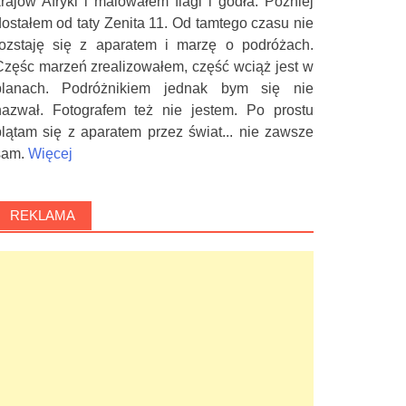
krajów Afryki i malowałem flagi i godła. Później
dostałem od taty Zenita 11. Od tamtego czasu nie
rozstaję się z aparatem i marzę o podróżach.
Częśc marzeń zrealizowałem, część wciąż jest w
planach. Podróżnikiem jednak bym się nie
nazwał. Fotografem też nie jestem. Po prostu
plątam się z aparatem przez świat... nie zawsze
sam.
Więcej
REKLAMA