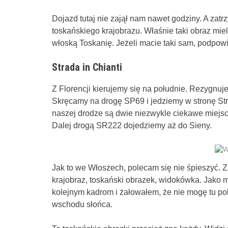
Dojazd tutaj nie zajął nam nawet godziny. A za
toskańskiego krajobrazu. Właśnie taki obraz mi
włoską Toskanię. Jeżeli macie taki sam, podpow
Strada in Chianti
Z Florencji kierujemy się na południe. Rezygnuj
Skręcamy na drogę SP69 i jedziemy w stronę St
naszej drodze są dwie niezwykle ciekawe miejsco
Dalej drogą SR222 dojedziemy aż do Sieny.
Jak to we Włoszech, polecam się nie śpieszyć. Z
krajobraz, toskański obrazek, widokówka. Jako m
kolejnym kadrom i żałowałem, że nie mogę tu pob
wschodu słońca.