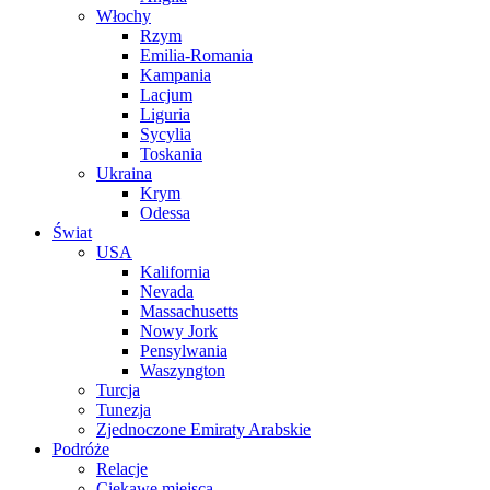
Włochy
Rzym
Emilia-Romania
Kampania
Lacjum
Liguria
Sycylia
Toskania
Ukraina
Krym
Odessa
Świat
USA
Kalifornia
Nevada
Massachusetts
Nowy Jork
Pensylwania
Waszyngton
Turcja
Tunezja
Zjednoczone Emiraty Arabskie
Podróże
Relacje
Ciekawe miejsca