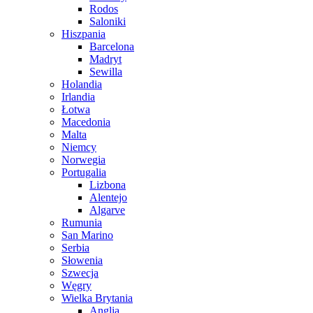
Rodos
Saloniki
Hiszpania
Barcelona
Madryt
Sewilla
Holandia
Irlandia
Łotwa
Macedonia
Malta
Niemcy
Norwegia
Portugalia
Lizbona
Alentejo
Algarve
Rumunia
San Marino
Serbia
Słowenia
Szwecja
Węgry
Wielka Brytania
Anglia