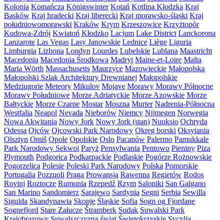
Kolonia
Komańcza
Königswinter
Kotań
Kotlina Kłodzka
Kraj
Basków
Kraj hradecki
Kraj liberecki
Kraj morawsko-śląski
Kraj
południowomorawski
Kraków
Krym
Krzeszowice
Krzyżtopór
Kudowa-Zdrój
Kwiatoń
Kłodzko
Lacjum
Lake District
Lanckorona
Lanzarote
Las Vegas
Lasy Janowskie
Lednice
Liège
Liguria
Limburgia
Lizbona
Londyn
Lourdes
Lubelskie
Lublana
Maastricht
Macedonia
Macedonia Środkowa
Madryt
Maine-et-Loire
Malta
Maria Wörth
Massachusetts
Maurzyce
Mazowieckie
Małopolska
Małopolski Szlak Architektury Drewnianej
Małopolskie
Medziugorie
Meteory
Mikulov
Mojave
Morawy
Morawy Północne
Morawy Południowe
Morze Adriatyckie
Morze Azowskie
Morze
Bałtyckie
Morze Czarne
Mostar
Moszna
Murter
Nadrenia-Północna
Westfalia
Neapol
Nevada
Nieborów
Niemcy
Nijmegen
Norwegia
Nowa Akwitania
Nowy Jork
Nowy Jork (stan)
Nuuksio
Ochryda
Odessa
Ojców
Ojcowski Park Narodowy
Okręg borski
Oksytania
Olsztyn
Omiš
Opole
Opolskie
Oslo
Pacanów
Palermo
Pamukkale
Park Narodowy Sekwoi
Paryż
Pensylwania
Pentowo
Pieniny
Piza
Plymouth
Podgorica
Podkarpackie
Podlaskie
Pogórze Rożnowskie
Pogorzelica
Polesie
Poleski Park Narodowy
Polska
Pomorskie
Portugalia
Pozzuoli
Praga
Prowansja
Rawenna
Regietów
Rodos
Rovinj
Roztocze
Rumunia
Rzepedź
Rzym
Saloniki
San Galgano
San Marino
Sandomierz
Sarajewo
Sardynia
Segni
Serbia
Sewilla
Sigulda
Skandynawia
Skopje
Śląskie
Sofia
Sogn og Fjordane
Sognefjord
Stare Załucze
Štramberk
Sudak
Suwalski Park
Krajobrazowy
Suwalszczyzna
świat
Świętokrzyskie
Sycylia