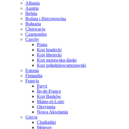
Albania
Austria
Belgia
Bośnia i Hercegowina
Bułgaria
Chorwacja
Czarnogóra
Czechy
Praga
Kraj hradecki
Kraj liberecki
Kraj morawsko-śląski
Kraj południowomorawski
Estonia
Finlandia
Francja
Paryż
Île-de-France
Kraj Basków
Maine-et-Loire
Oksytania
Nowa Akwitania
Grecja
Chalkidiki
Meteory