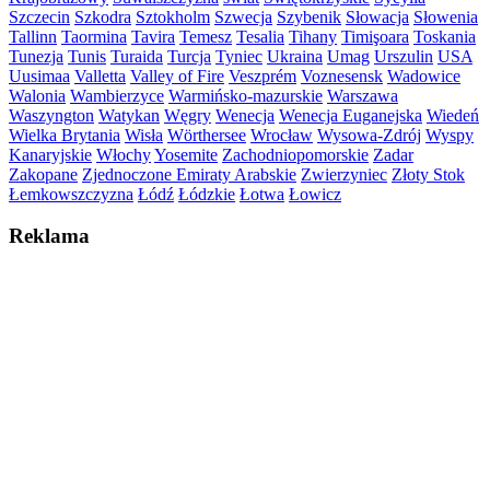
Szczecin
Szkodra
Sztokholm
Szwecja
Szybenik
Słowacja
Słowenia
Tallinn
Taormina
Tavira
Temesz
Tesalia
Tihany
Timişoara
Toskania
Tunezja
Tunis
Turaida
Turcja
Tyniec
Ukraina
Umag
Urszulin
USA
Uusimaa
Valletta
Valley of Fire
Veszprém
Voznesensk
Wadowice
Walonia
Wambierzyce
Warmińsko-mazurskie
Warszawa
Waszyngton
Watykan
Węgry
Wenecja
Wenecja Euganejska
Wiedeń
Wielka Brytania
Wisła
Wörthersee
Wrocław
Wysowa-Zdrój
Wyspy
Kanaryjskie
Włochy
Yosemite
Zachodniopomorskie
Zadar
Zakopane
Zjednoczone Emiraty Arabskie
Zwierzyniec
Złoty Stok
Łemkowszczyzna
Łódź
Łódzkie
Łotwa
Łowicz
Reklama