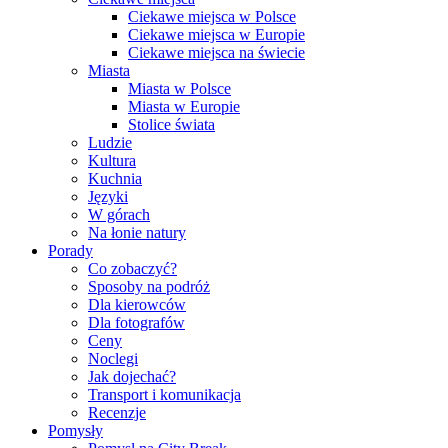
Ciekawe miejsca w Polsce
Ciekawe miejsca w Europie
Ciekawe miejsca na świecie
Miasta
Miasta w Polsce
Miasta w Europie
Stolice świata
Ludzie
Kultura
Kuchnia
Języki
W górach
Na łonie natury
Porady
Co zobaczyć?
Sposoby na podróż
Dla kierowców
Dla fotografów
Ceny
Noclegi
Jak dojechać?
Transport i komunikacja
Recenzje
Pomysły