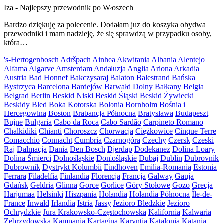
Iza
-
Najlepszy przewodnik po Włoszech
Bardzo dziękuję za polecenie. Dodałam juz do koszyka obydwa
przewodniki i mam nadzieję, że się sprawdzą w przypadku osoby,
która…
's-Hertogenbosch
Adršpach
Ainhoa
Akwitania
Albania
Alentejo
Alfama
Algarve
Amsterdam
Andaluzja
Anglia
Ariona
Arkadia
Austria
Bad Honnef
Bakczysaraj
Balaton
Balestrand
Bańska
Bystrzyca
Barcelona
Bardejów
Barwałd Dolny
Bałkany
Belgia
Belgrad
Berlin
Beskid Niski
Beskid Śląski
Beskid Żywiecki
Beskidy
Bled
Boka Kotorska
Bolonia
Bornholm
Bośnia i
Hercegowina
Boston
Brabancja Północna
Bratysława
Budapeszt
Bujne
Bułgaria
Cabo da Roca
Cabo Sardão
Carpineto Romano
Chalkidiki
Chianti
Choroszcz
Chorwacja
Ciężkowice
Cinque Terre
Comacchio
Connacht
Cumbria
Czarnogóra
Czechy
Czersk
Czeski
Raj
Dalmacja
Dania
Den Bosch
Djerdap
Dodekanez
Dolina Loary
Dolina Śmierci
Dolnośląskie
Donlośląskie
Dubaj
Dublin
Dubrovnik
Dubrownik
Dystrykt Kolumbii
Eindhoven
Emilia-Romania
Estonia
Ferrara
Filadelfia
Finlandia
Florencja
Francja
Galway
Gauja
Gdańsk
Geldria
Glinna
Gorce
Gorlice
Góry Stołowe
Gozo
Grecja
Harjumaa
Helsinki
Hiszpania
Holandia
Holandia Północna
Île-de-
France
Inwałd
Irlandia
Istria
Jassy
Jezioro Bledzkie
Jezioro
Ochrydzkie
Jura Krakowsko-Częstochowska
Kalifornia
Kalwaria
Zebrzydowska
Kampania
Kartagina
Karyntia
Katalonia
Katania