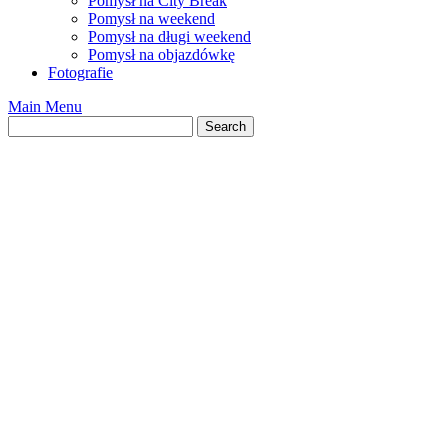
Pomysł na City Break
Pomysł na weekend
Pomysł na długi weekend
Pomysł na objazdówkę
Fotografie
Main Menu