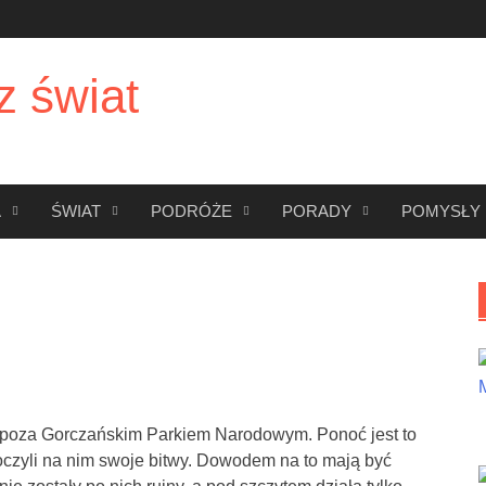
z świat
A
ŚWIAT
PODRÓŻE
PORADY
POMYSŁY
ę poza Gorczańskim Parkiem Narodowym. Ponoć jest to
 toczyli na nim swoje bitwy. Dowodem na to mają być