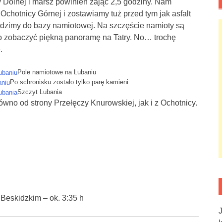
y Dolnej i marsz powinien zająć 2,5 godziny. Nam
chotnicy Górnej i zostawiamy tuż przed tym jak asfalt
odzimy do bazy namiotowej. Na szczęście namioty są
no zobaczyć piękną panoramę na Tatry. No… trochę
.
Pole namiotowe na Lubaniu
Po schronisku zostało tylko parę kamieni
Szczyt Lubania
wno od strony Przełęczy Knurowskiej, jak i z Ochotnicy.
Beskidzkim – ok. 3:35 h