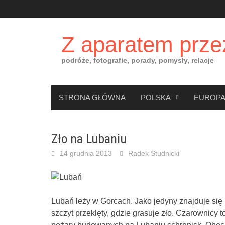
Skip
to
content
Z aparatem prze
podróże, fotografie, porady, pomysły, relacje
STRONA GŁÓWNA
POLSKA
EUROP
Zło na Lubaniu
14 grudnia 2013
Radek Studnicki
Lubań leży w Gorcach. Jako jedyny znajduje si
szczyt przeklęty, gdzie grasuje zło. Czarownicy