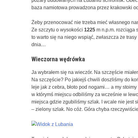
pożary budowanych na Lubaniu schronisk. Obecnie
baza namiotowa prowadzona przez krakowski o
Żeby przenocować nie trzeba mieć własnego nam
Ze szczytu o wysokości
1225
m n.p.m. rozciąga 
to warto się na niego wspiąć, zwłaszcza że trasy 
dnia…
Wieczorna wędrówka
Ja wybrałem się na wieczór. Na szczęście miałe
Na szczęście? Po jakiejś chwili doszliśmy do koń
leje jak z cebra, błoto pod nogami… a my stoimy
w którymś miejscu odbiliśmy za wcześnie w lewo
miejsca gdzie zgubiliśmy szlak. I wcale nie jest
– zielony szlak. No cóż. Góra chyba rzeczywiści