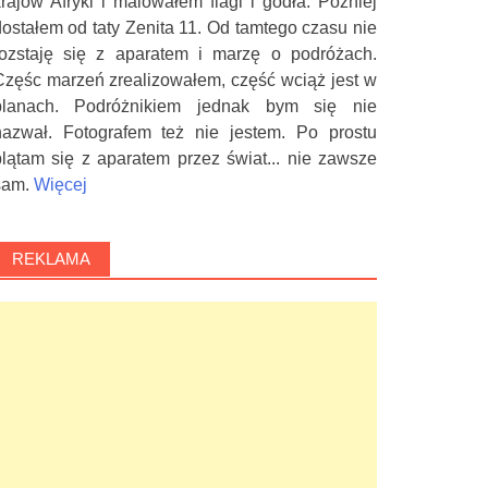
krajów Afryki i malowałem flagi i godła. Później
dostałem od taty Zenita 11. Od tamtego czasu nie
rozstaję się z aparatem i marzę o podróżach.
Częśc marzeń zrealizowałem, część wciąż jest w
planach. Podróżnikiem jednak bym się nie
nazwał. Fotografem też nie jestem. Po prostu
plątam się z aparatem przez świat... nie zawsze
sam.
Więcej
REKLAMA