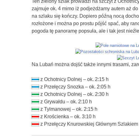
Ten zielony szlak prowadzi na szczyt z Ochotnic
zajmuje ok. 4 mimo iż podjeżdżamy autem aż do O
na szlaku się kończy. Dopiero późną nocą doch
rozłożone i można po prostu pójść spać, aby ra
pogoda tę panoramę popsuła, ale i tak jest nieźle
Na Lubań można dojść także innymi trasami, zaró
z Ochotnicy Dolnej – ok. 2:15 h
z Przełęczy Snozka – ok. 2:05 h
z Ochotnicy Dolnej – ok. 2:30 h
z Grywałdu – ok. 2:10 h
z Tylmanowej – ok. 2:15 h
z Krościenka – ok. 3:10 h
z Przełęczy Knurowskiej Głównym Szlakiem 