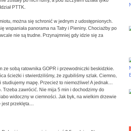
 zostały po nich ruiny, a pod szczytem działa tylko
ddział PTTK.
iotu, można się schronić w jednym z udostępnionych.
się wspaniała panorama na Tatry i Pieniny. Chociażby po
wcale nie są trudne. Przynajmniej gdy idzie się za
m ze sobą ratownika GOPR i przewodniczki beskidzkie.
ca ścieżki i stwierdziliśmy, że zgubiliśmy szlak. Ciemno,
 i studiujemy mapę. Przecież to niemożliwe! A jednak…
. Trzeba zawrócić. Nie mija 5 min i dochodzimy do
 słabo widoczny w ciemności. Jak byk, na wielkim drzewie
e jest przeklęta…