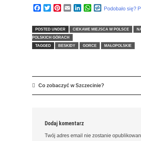
Facebook
Twitter
Pinterest
Email
LinkedIn
WhatsApp
Wykop
Podobało się? Po
POSTED UNDER
CIEKAWE MIEJSCA W POLSCE
N
POLSKICH GÓRACH
TAGGED
BESKIDY
GORCE
MAŁOPOLSKIE
Post
Co zobaczyć w Szczecinie?
navigation
Dodaj komentarz
Twój adres email nie zostanie opublikowan