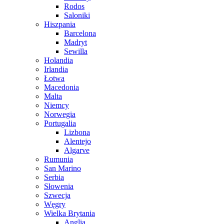
Rodos
Saloniki
Hiszpania
Barcelona
Madryt
Sewilla
Holandia
Irlandia
Łotwa
Macedonia
Malta
Niemcy
Norwegia
Portugalia
Lizbona
Alentejo
Algarve
Rumunia
San Marino
Serbia
Słowenia
Szwecja
Węgry
Wielka Brytania
Anglia