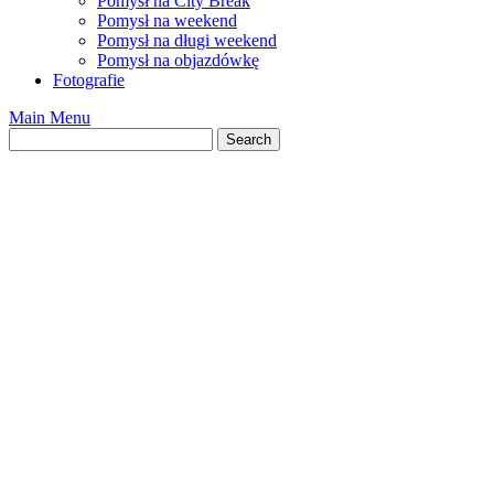
Pomysł na City Break
Pomysł na weekend
Pomysł na długi weekend
Pomysł na objazdówkę
Fotografie
Main Menu