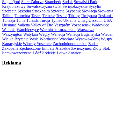
Sognefjord
Stare Załucze
Štramberk
Sudak
Suwalski Park
Krajobrazowy
Suwalszczyzna
świat
Świętokrzyskie
Sycylia
Szczecin
Szkodra
Sztokholm
Szwecja
Szybenik
Słowacja
Słowenia
Tallinn
Taormina
Tavira
Temesz
Tesalia
Tihany
Timişoara
Toskania
Tunezja
Tunis
Turaida
Turcja
Tyniec
Ukraina
Umag
Urszulin
USA
Uusimaa
Valletta
Valley of Fire
Veszprém
Voznesensk
Wadowice
Walonia
Wambierzyce
Warmińsko-mazurskie
Warszawa
Waszyngton
Watykan
Węgry
Wenecja
Wenecja Euganejska
Wiedeń
Wielka Brytania
Wisła
Wörthersee
Wrocław
Wysowa-Zdrój
Wyspy
Kanaryjskie
Włochy
Yosemite
Zachodniopomorskie
Zadar
Zakopane
Zjednoczone Emiraty Arabskie
Zwierzyniec
Złoty Stok
Łemkowszczyzna
Łódź
Łódzkie
Łotwa
Łowicz
Reklama