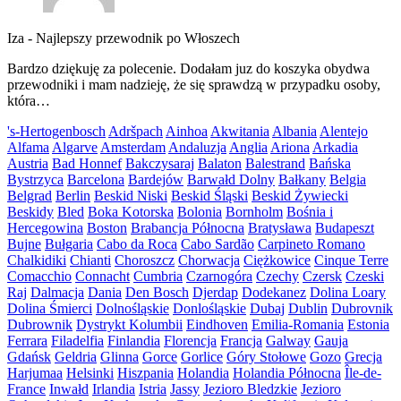
Iza
-
Najlepszy przewodnik po Włoszech
Bardzo dziękuję za polecenie. Dodałam juz do koszyka obydwa
przewodniki i mam nadzieję, że się sprawdzą w przypadku osoby,
która…
's-Hertogenbosch
Adršpach
Ainhoa
Akwitania
Albania
Alentejo
Alfama
Algarve
Amsterdam
Andaluzja
Anglia
Ariona
Arkadia
Austria
Bad Honnef
Bakczysaraj
Balaton
Balestrand
Bańska
Bystrzyca
Barcelona
Bardejów
Barwałd Dolny
Bałkany
Belgia
Belgrad
Berlin
Beskid Niski
Beskid Śląski
Beskid Żywiecki
Beskidy
Bled
Boka Kotorska
Bolonia
Bornholm
Bośnia i
Hercegowina
Boston
Brabancja Północna
Bratysława
Budapeszt
Bujne
Bułgaria
Cabo da Roca
Cabo Sardão
Carpineto Romano
Chalkidiki
Chianti
Choroszcz
Chorwacja
Ciężkowice
Cinque Terre
Comacchio
Connacht
Cumbria
Czarnogóra
Czechy
Czersk
Czeski
Raj
Dalmacja
Dania
Den Bosch
Djerdap
Dodekanez
Dolina Loary
Dolina Śmierci
Dolnośląskie
Donlośląskie
Dubaj
Dublin
Dubrovnik
Dubrownik
Dystrykt Kolumbii
Eindhoven
Emilia-Romania
Estonia
Ferrara
Filadelfia
Finlandia
Florencja
Francja
Galway
Gauja
Gdańsk
Geldria
Glinna
Gorce
Gorlice
Góry Stołowe
Gozo
Grecja
Harjumaa
Helsinki
Hiszpania
Holandia
Holandia Północna
Île-de-
France
Inwałd
Irlandia
Istria
Jassy
Jezioro Bledzkie
Jezioro