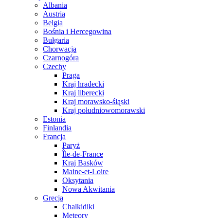
Albania
Austria
Belgia
Bośnia i Hercegowina
Bułgaria
Chorwacja
Czarnogóra
Czechy
Praga
Kraj hradecki
Kraj liberecki
Kraj morawsko-śląski
Kraj południowomorawski
Estonia
Finlandia
Francja
Paryż
Île-de-France
Kraj Basków
Maine-et-Loire
Oksytania
Nowa Akwitania
Grecja
Chalkidiki
Meteory