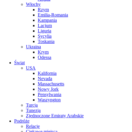
Włochy
Rzym
Emilia-Romania
Kampania
Lacjum
Liguria
Sycylia
Toskania
Ukraina
Krym
Odessa
Świat
USA
Kalifornia
Nevada
Massachusetts
Nowy Jork
Pensylwania
Waszyngton
Turcja
Tunezja
Zjednoczone Emiraty Arabskie
Podróże
Relacje
Ciekawe miejsca