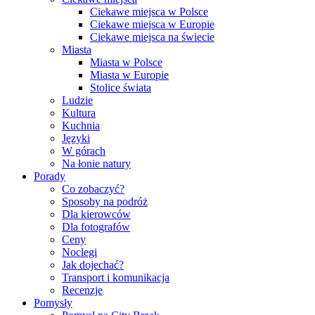
Ciekawe miejsca w Polsce
Ciekawe miejsca w Europie
Ciekawe miejsca na świecie
Miasta
Miasta w Polsce
Miasta w Europie
Stolice świata
Ludzie
Kultura
Kuchnia
Języki
W górach
Na łonie natury
Porady
Co zobaczyć?
Sposoby na podróż
Dla kierowców
Dla fotografów
Ceny
Noclegi
Jak dojechać?
Transport i komunikacja
Recenzje
Pomysły