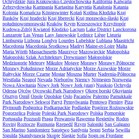
Ochrydzkie
Jura Krakowsko-Częstochowska
Kalifornia
Kalwaria
Zebrzydowska
Kampania
Kartagina
Karyntia
Katalonia
Katania
Kolonia
Komańcza
Königswinter
Kotań
Kotlina Kłodzka
Kraj
Basków
Kraj hradecki
Kraj liberecki
Kraj morawsko-śląski
Kraj
południowomorawski
Kraków
Krym
Krzeszowice
Krzyżtopór
Kudowa-Zdrój
Kwiatoń
Kłodzko
Lacjum
Lake District
Lanckorona
Lanzarote
Las Vegas
Lasy Janowskie
Lednice
Liège
Liguria
Limburgia
Lizbona
Londyn
Lourdes
Lubelskie
Lublana
Maastricht
Macedonia
Macedonia Środkowa
Madryt
Maine-et-Loire
Malta
Maria Wörth
Massachusetts
Maurzyce
Mazowieckie
Małopolska
Małopolski Szlak Architektury Drewnianej
Małopolskie
Medziugorie
Meteory
Mikulov
Mojave
Morawy
Morawy Północne
Morawy Południowe
Morze Adriatyckie
Morze Azowskie
Morze
Bałtyckie
Morze Czarne
Mostar
Moszna
Murter
Nadrenia-Północna
Westfalia
Neapol
Nevada
Nieborów
Niemcy
Nijmegen
Norwegia
Nowa Akwitania
Nowy Jork
Nowy Jork (stan)
Nuuksio
Ochryda
Odessa
Ojców
Ojcowski Park Narodowy
Okręg borski
Oksytania
Olsztyn
Omiš
Opole
Opolskie
Oslo
Pacanów
Palermo
Pamukkale
Park Narodowy Sekwoi
Paryż
Pensylwania
Pentowo
Pieniny
Piza
Plymouth
Podgorica
Podkarpackie
Podlaskie
Pogórze Rożnowskie
Pogorzelica
Polesie
Poleski Park Narodowy
Polska
Pomorskie
Portugalia
Pozzuoli
Praga
Prowansja
Rawenna
Regietów
Rodos
Rovinj
Roztocze
Rumunia
Rzepedź
Rzym
Saloniki
San Galgano
San Marino
Sandomierz
Sarajewo
Sardynia
Segni
Serbia
Sewilla
Sigulda
Skandynawia
Skopje
Śląskie
Sofia
Sogn og Fjordane