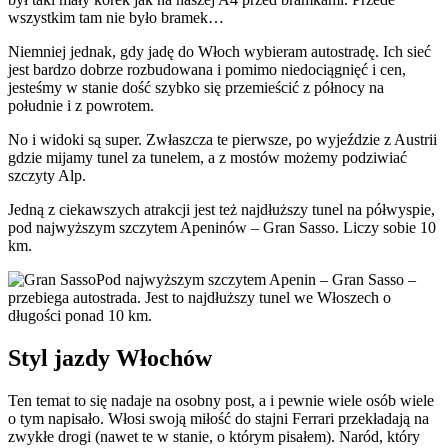
wszystkim tam nie było bramek…
Niemniej jednak, gdy jadę do Włoch wybieram autostradę. Ich sieć
jest bardzo dobrze rozbudowana i pomimo niedociągnięć i cen,
jesteśmy w stanie dość szybko się przemieścić z północy na
południe i z powrotem.
No i widoki są super. Zwłaszcza te pierwsze, po wyjeździe z Austrii
gdzie mijamy tunel za tunelem, a z mostów możemy podziwiać
szczyty Alp.
Jedną z ciekawszych atrakcji jest też najdłuższy tunel na półwyspie,
pod najwyższym szczytem Apeninów – Gran Sasso. Liczy sobie 10
km.
Pod najwyższym szczytem Apenin – Gran Sasso –
przebiega autostrada. Jest to najdłuższy tunel we Włoszech o
długości ponad 10 km.
Styl jazdy Włochów
Ten temat to się nadaje na osobny post, a i pewnie wiele osób wiele
o tym napisało. Włosi swoją miłość do stajni Ferrari przekładają na
zwykłe drogi (nawet te w stanie, o którym pisałem). Naród, który