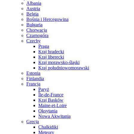
Albania
Austria
Belgia
Bośnia i Hercegowina
Bułgaria
Chorwacja
Czarnogóra
Czechy
Praga
Kraj hradecki
Kraj liberecki
Kraj morawsko-śląski
Kraj południowomorawski
Estonia
Finlandia
Francja
Paryż
Île-de-France
Kraj Basków
Maine-et-Loire
Oksytania
Nowa Akwitania
Grecja
Chalkidiki
Meteory