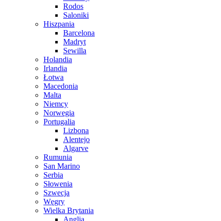
Rodos
Saloniki
Hiszpania
Barcelona
Madryt
Sewilla
Holandia
Irlandia
Łotwa
Macedonia
Malta
Niemcy
Norwegia
Portugalia
Lizbona
Alentejo
Algarve
Rumunia
San Marino
Serbia
Słowenia
Szwecja
Węgry
Wielka Brytania
Anglia