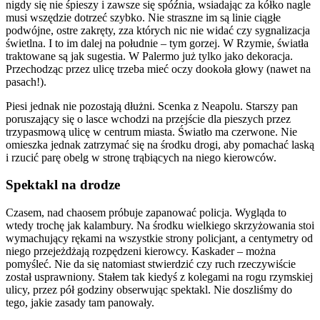
nigdy się nie śpieszy i zawsze się spóźnia, wsiadając za kółko nagle
musi wszędzie dotrzeć szybko. Nie straszne im są linie ciągłe
podwójne, ostre zakręty, zza których nic nie widać czy sygnalizacja
świetlna. I to im dalej na południe – tym gorzej. W Rzymie, światła
traktowane są jak sugestia. W Palermo już tylko jako dekoracja.
Przechodząc przez ulicę trzeba mieć oczy dookoła głowy (nawet na
pasach!).
Piesi jednak nie pozostają dłużni. Scenka z Neapolu. Starszy pan
poruszający się o lasce wchodzi na przejście dla pieszych przez
trzypasmową ulicę w centrum miasta. Światło ma czerwone. Nie
omieszka jednak zatrzymać się na środku drogi, aby pomachać laską
i rzucić parę obelg w stronę trąbiących na niego kierowców.
Spektakl na drodze
Czasem, nad chaosem próbuje zapanować policja. Wygląda to
wtedy trochę jak kalambury. Na środku wielkiego skrzyżowania stoi
wymachujący rękami na wszystkie strony policjant, a centymetry od
niego przejeżdżają rozpędzeni kierowcy. Kaskader – można
pomyśleć. Nie da się natomiast stwierdzić czy ruch rzeczywiście
został usprawniony. Stałem tak kiedyś z kolegami na rogu rzymskiej
ulicy, przez pół godziny obserwując spektakl. Nie doszliśmy do
tego, jakie zasady tam panowały.