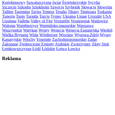
Krajobrazowy
Suwalszczyzna
świat
Świętokrzyskie
Sycylia
Szczecin
Szkodra
Sztokholm
Szwecja
Szybenik
Słowacja
Słowenia
Tallinn
Taormina
Tavira
Temesz
Tesalia
Tihany
Timişoara
Toskania
Tunezja
Tunis
Turaida
Turcja
Tyniec
Ukraina
Umag
Urszulin
USA
Uusimaa
Valletta
Valley of Fire
Veszprém
Voznesensk
Wadowice
Walonia
Wambierzyce
Warmińsko-mazurskie
Warszawa
Waszyngton
Watykan
Węgry
Wenecja
Wenecja Euganejska
Wiedeń
Wielka Brytania
Wisła
Wörthersee
Wrocław
Wysowa-Zdrój
Wyspy
Kanaryjskie
Włochy
Yosemite
Zachodniopomorskie
Zadar
Zakopane
Zjednoczone Emiraty Arabskie
Zwierzyniec
Złoty Stok
Łemkowszczyzna
Łódź
Łódzkie
Łotwa
Łowicz
Reklama