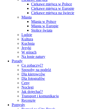
Ciekawe miejsca w Polsce
Ciekawe miejsca w Europie
Ciekawe miejsca na świecie
Miasta
Miasta w Polsce
Miasta w Europie
Stolice świata
Ludzie
Kultura
Kuchnia
Języki
W górach
Na łonie natury
Porady
Co zobaczyć?
Sposoby na podróż
Dla kierowców
Dla fotografów
Ceny
Noclegi
Jak dojechać?
Transport i komunikacja
Recenzje
Pomysły