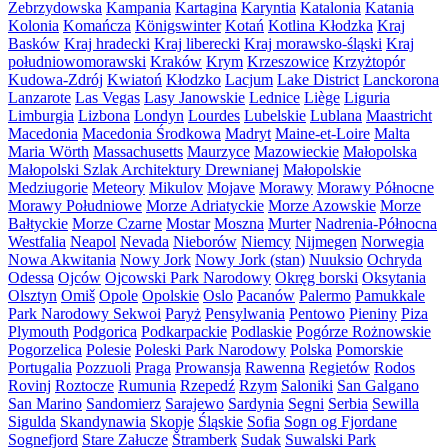
Zebrzydowska
Kampania
Kartagina
Karyntia
Katalonia
Katania
Kolonia
Komańcza
Königswinter
Kotań
Kotlina Kłodzka
Kraj
Basków
Kraj hradecki
Kraj liberecki
Kraj morawsko-śląski
Kraj
południowomorawski
Kraków
Krym
Krzeszowice
Krzyżtopór
Kudowa-Zdrój
Kwiatoń
Kłodzko
Lacjum
Lake District
Lanckorona
Lanzarote
Las Vegas
Lasy Janowskie
Lednice
Liège
Liguria
Limburgia
Lizbona
Londyn
Lourdes
Lubelskie
Lublana
Maastricht
Macedonia
Macedonia Środkowa
Madryt
Maine-et-Loire
Malta
Maria Wörth
Massachusetts
Maurzyce
Mazowieckie
Małopolska
Małopolski Szlak Architektury Drewnianej
Małopolskie
Medziugorie
Meteory
Mikulov
Mojave
Morawy
Morawy Północne
Morawy Południowe
Morze Adriatyckie
Morze Azowskie
Morze
Bałtyckie
Morze Czarne
Mostar
Moszna
Murter
Nadrenia-Północna
Westfalia
Neapol
Nevada
Nieborów
Niemcy
Nijmegen
Norwegia
Nowa Akwitania
Nowy Jork
Nowy Jork (stan)
Nuuksio
Ochryda
Odessa
Ojców
Ojcowski Park Narodowy
Okręg borski
Oksytania
Olsztyn
Omiš
Opole
Opolskie
Oslo
Pacanów
Palermo
Pamukkale
Park Narodowy Sekwoi
Paryż
Pensylwania
Pentowo
Pieniny
Piza
Plymouth
Podgorica
Podkarpackie
Podlaskie
Pogórze Rożnowskie
Pogorzelica
Polesie
Poleski Park Narodowy
Polska
Pomorskie
Portugalia
Pozzuoli
Praga
Prowansja
Rawenna
Regietów
Rodos
Rovinj
Roztocze
Rumunia
Rzepedź
Rzym
Saloniki
San Galgano
San Marino
Sandomierz
Sarajewo
Sardynia
Segni
Serbia
Sewilla
Sigulda
Skandynawia
Skopje
Śląskie
Sofia
Sogn og Fjordane
Sognefjord
Stare Załucze
Štramberk
Sudak
Suwalski Park