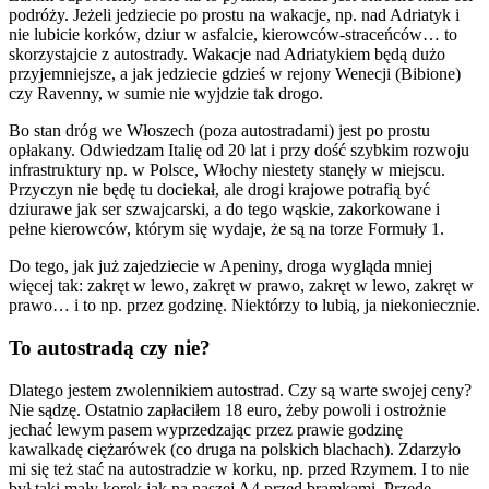
podróży. Jeżeli jedziecie po prostu na wakacje, np. nad Adriatyk i
nie lubicie korków, dziur w asfalcie, kierowców-straceńców… to
skorzystajcie z autostrady. Wakacje nad Adriatykiem będą dużo
przyjemniejsze, a jak jedziecie gdzieś w rejony Wenecji (Bibione)
czy Ravenny, w sumie nie wyjdzie tak drogo.
Bo stan dróg we Włoszech (poza autostradami) jest po prostu
opłakany. Odwiedzam Italię od 20 lat i przy dość szybkim rozwoju
infrastruktury np. w Polsce, Włochy niestety stanęły w miejscu.
Przyczyn nie będę tu dociekał, ale drogi krajowe potrafią być
dziurawe jak ser szwajcarski, a do tego wąskie, zakorkowane i
pełne kierowców, którym się wydaje, że są na torze Formuły 1.
Do tego, jak już zajedziecie w Apeniny, droga wygląda mniej
więcej tak: zakręt w lewo, zakręt w prawo, zakręt w lewo, zakręt w
prawo… i to np. przez godzinę. Niektórzy to lubią, ja niekoniecznie.
To autostradą czy nie?
Dlatego jestem zwolennikiem autostrad. Czy są warte swojej ceny?
Nie sądzę. Ostatnio zapłaciłem 18 euro, żeby powoli i ostrożnie
jechać lewym pasem wyprzedzając przez prawie godzinę
kawalkadę ciężarówek (co druga na polskich blachach). Zdarzyło
mi się też stać na autostradzie w korku, np. przed Rzymem. I to nie
był taki mały korek jak na naszej A4 przed bramkami. Przede