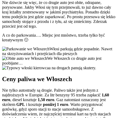
Nie dziwcie się więc, że co drugie auto jest obite, odrapane,
porysowane. Jakby Włosi się tym przejmowali, to już dawno cały
kraj leżałby zestresowany w jakimś psychiatryku. Ponadto dzięki
temu podejściu jest gdzie zaparkować. Po prostu przesuwa się lekko
samochody stojące z przodu i z tyłu, aż się zmieścimy. Zderzak
przecież jest od tego.
A co do parkowania…. Miejsc jest mnóstwo, trzeba tylko być
kreatywnym 🙂
Włosi parkują gdzie popadnie. Nawet
na skrzyżowaniach i przejściach dla pieszych
We Włoszech co drugie auto jest
poobijane…
a na drogach panują skutery.
Ceny paliwa we Włoszech
Nie tylko autostrady są drogie. Paliwo także jest jednym z
najdroższych w Europie. Za litr benzyny 95 trzeba zapłacić
1,60
euro
, diesel kosztuje
1,50 euro
. Gaz natomiast oznaczony jest
skrótem
GPL
i kosztuje
poniżej 1 euro
. Warto przygotować
gotówkę, gdyż sporo stacji to stacje samoobsługowe. Z
doświadczenia wiem, że najczęściej terminal kart na tych stacjach