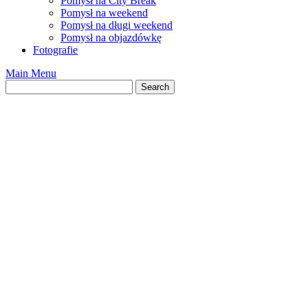
Pomysł na City Break
Pomysł na weekend
Pomysł na długi weekend
Pomysł na objazdówkę
Fotografie
Main Menu