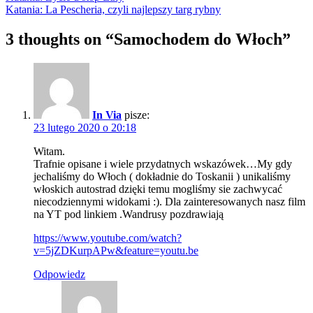
Katania: La Pescheria, czyli najlepszy targ rybny
3 thoughts on “
Samochodem do Włoch
”
In Via
pisze:
23 lutego 2020 o 20:18
Witam.
Trafnie opisane i wiele przydatnych wskazówek…My gdy
jechaliśmy do Włoch ( dokładnie do Toskanii ) unikaliśmy
włoskich autostrad dzięki temu mogliśmy sie zachwycać
niecodziennymi widokami :). Dla zainteresowanych nasz film
na YT pod linkiem .Wandrusy pozdrawiają
https://www.youtube.com/watch?
v=5jZDKurpAPw&feature=youtu.be
Odpowiedz