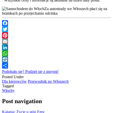
*Wszystkie ceny i informacje są aktualne na dzień daty posta.
Za autostrady we Włoszech płaci się na
bramkach po przejechaniu odcinka
Facebook
Twitter
Pinterest
Email
LinkedIn
WhatsApp
Wykop
Podobało się? Podziel się z innymi!
Posted Under
Dla kierowców
Przewodnik po Włoszech
Tagged
Włochy
Post navigation
Katania: Życie u stóp Etny