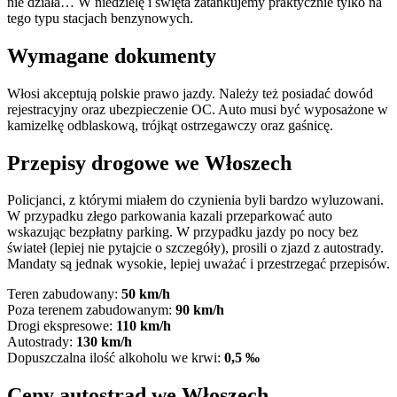
nie działa… W niedzielę i święta zatankujemy praktycznie tylko na
tego typu stacjach benzynowych.
Wymagane dokumenty
Włosi akceptują polskie prawo jazdy. Należy też posiadać dowód
rejestracyjny oraz ubezpieczenie OC. Auto musi być wyposażone w
kamizelkę odblaskową, trójkąt ostrzegawczy oraz gaśnicę.
Przepisy drogowe we Włoszech
Policjanci, z którymi miałem do czynienia byli bardzo wyluzowani.
W przypadku złego parkowania kazali przeparkować auto
wskazując bezpłatny parking. W przypadku jazdy po nocy bez
świateł (lepiej nie pytajcie o szczegóły), prosili o zjazd z autostrady.
Mandaty są jednak wysokie, lepiej uważać i przestrzegać przepisów.
Teren zabudowany:
50 km/h
Poza terenem zabudowanym:
90 km/h
Drogi ekspresowe:
110 km/h
Autostrady:
130 km/h
Dopuszczalna ilość alkoholu we krwi:
0,5 ‰
Ceny autostrad we Włoszech