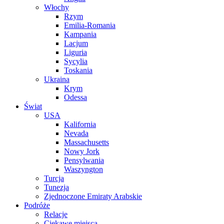
Włochy
Rzym
Emilia-Romania
Kampania
Lacjum
Liguria
Sycylia
Toskania
Ukraina
Krym
Odessa
Świat
USA
Kalifornia
Nevada
Massachusetts
Nowy Jork
Pensylwania
Waszyngton
Turcja
Tunezja
Zjednoczone Emiraty Arabskie
Podróże
Relacje
Ciekawe miejsca