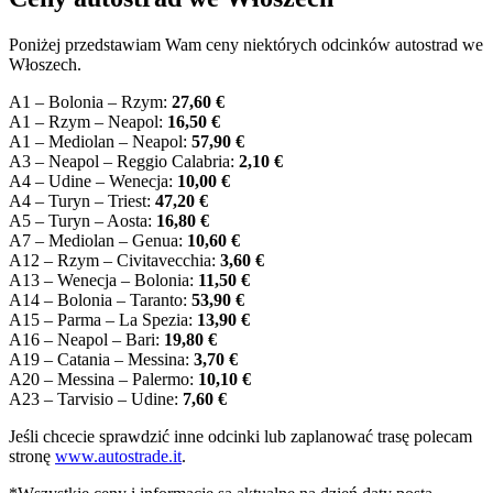
Poniżej przedstawiam Wam ceny niektórych odcinków autostrad we
Włoszech.
A1 – Bolonia – Rzym:
27,60 €
A1 – Rzym – Neapol:
16,50 €
A1 – Mediolan – Neapol:
57,90 €
A3 – Neapol – Reggio Calabria:
2,10 €
A4 – Udine – Wenecja:
10,00 €
A4 – Turyn – Triest:
47,20 €
A5 – Turyn – Aosta:
16,80 €
A7 – Mediolan – Genua:
10,60 €
A12 – Rzym – Civitavecchia:
3,60 €
A13 – Wenecja – Bolonia:
11,50 €
A14 – Bolonia – Taranto:
53,90 €
A15 – Parma – La Spezia:
13,90 €
A16 – Neapol – Bari:
19,80 €
A19 – Catania – Messina:
3,70 €
A20 – Messina – Palermo:
10,10 €
A23 – Tarvisio – Udine:
7,60 €
Jeśli chcecie sprawdzić inne odcinki lub zaplanować trasę polecam
stronę
www.autostrade.it
.