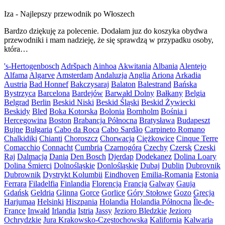
Iza
-
Najlepszy przewodnik po Włoszech
Bardzo dziękuję za polecenie. Dodałam juz do koszyka obydwa
przewodniki i mam nadzieję, że się sprawdzą w przypadku osoby,
która…
's-Hertogenbosch
Adršpach
Ainhoa
Akwitania
Albania
Alentejo
Alfama
Algarve
Amsterdam
Andaluzja
Anglia
Ariona
Arkadia
Austria
Bad Honnef
Bakczysaraj
Balaton
Balestrand
Bańska
Bystrzyca
Barcelona
Bardejów
Barwałd Dolny
Bałkany
Belgia
Belgrad
Berlin
Beskid Niski
Beskid Śląski
Beskid Żywiecki
Beskidy
Bled
Boka Kotorska
Bolonia
Bornholm
Bośnia i
Hercegowina
Boston
Brabancja Północna
Bratysława
Budapeszt
Bujne
Bułgaria
Cabo da Roca
Cabo Sardão
Carpineto Romano
Chalkidiki
Chianti
Choroszcz
Chorwacja
Ciężkowice
Cinque Terre
Comacchio
Connacht
Cumbria
Czarnogóra
Czechy
Czersk
Czeski
Raj
Dalmacja
Dania
Den Bosch
Djerdap
Dodekanez
Dolina Loary
Dolina Śmierci
Dolnośląskie
Donlośląskie
Dubaj
Dublin
Dubrovnik
Dubrownik
Dystrykt Kolumbii
Eindhoven
Emilia-Romania
Estonia
Ferrara
Filadelfia
Finlandia
Florencja
Francja
Galway
Gauja
Gdańsk
Geldria
Glinna
Gorce
Gorlice
Góry Stołowe
Gozo
Grecja
Harjumaa
Helsinki
Hiszpania
Holandia
Holandia Północna
Île-de-
France
Inwałd
Irlandia
Istria
Jassy
Jezioro Bledzkie
Jezioro
Ochrydzkie
Jura Krakowsko-Częstochowska
Kalifornia
Kalwaria