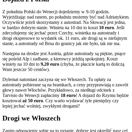
Z południa Polski do Wenecji dojedziemy w 9-10 godzin.
Wyjeżdżając nad ranem, po południu możemy być nad Adriatykiem.
Oczywiście jeżeli skorzystamy z autostrad. Na Słowacji jest jedna,
w bardzo dobrym stanie. Winieta na 10 dni to koszt
10 euro
. Jeśli
zdecydujemy się jechać przez Czechy, winietka na autostrady i
drogi ekspresowe to wydatek ok. 11 euro, ale drogi są w niefajnym
stanie, a autostrady od Brna do granicy jak nie było, tak nie ma.
Następna na drodze jest Austria, gdzie autostrady są piękne, pnące
się pośród Alp i zadbane, a kierowcy jeżdżą spokojniej. Koszt
winiety na 10 dni to
9,20 euro
(chyba, że płacicie kartą to doliczą
Wam jeszcze 50 centów).
Dylemat natomiast zaczyna się we Włoszech. Tu opłaty za
autostrady pobierane są na bramkach, a ceny przyprawiają o zawrót
głowy nawet Włochów. Przykładowo, za niedługi odcinek z
Tarvisio do Wenecji zapłacimy
18 euro
! A dojazd do Rzymu będzie
kosztował
aż 50 euro
. Czy warto wydawać tyle pieniędzy czy
lepiej jechać wolniej, zwykłymi drogami?
Drogi we Włoszech
Zanim odpowiemy sobie na to pytanie, dobrze jest określić nasz cel