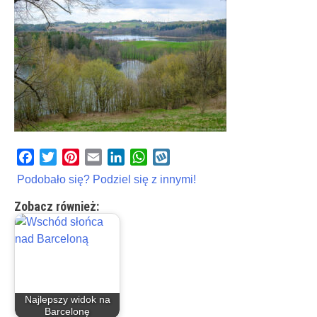
Facebook
Twitter
Pinterest
Email
LinkedIn
WhatsApp
Wykop
Podobało się? Podziel się z innymi!
Zobacz również:
Najlepszy widok na
Barcelonę