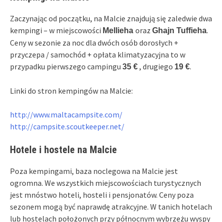
Zaczynając od początku, na Malcie znajdują się zaledwie dwa
kempingi – w miejscowości
oraz
.
Mellieha
Ghajn Tuffieha
Ceny w sezonie za noc dla dwóch osób dorosłych +
przyczepa / samochód + opłata klimatyzacyjna to w
przypadku pierwszego campingu
, drugiego
.
35 €
19 €
Linki do stron kempingów na Malcie:
http://www.maltacampsite.com/
http://campsite.scoutkeeper.net/
Hotele i hostele na Malcie
Poza kempingami, baza noclegowa na Malcie jest
ogromna. We wszystkich miejscowościach turystycznych
jest mnóstwo hoteli, hosteli i pensjonatów. Ceny poza
sezonem mogą być naprawdę atrakcyjne. W tanich hotelach
lub hostelach położonych przy północnym wybrzeżu wyspy