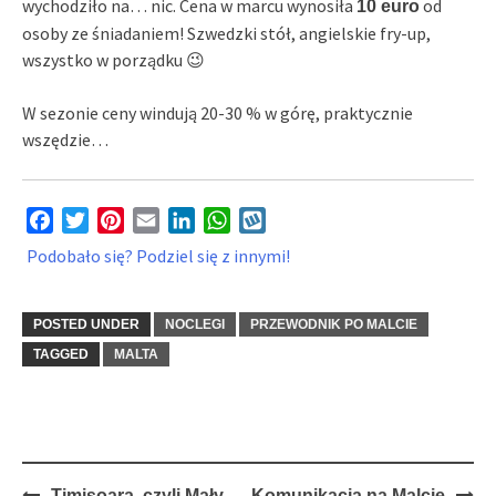
wychodziło na… nic. Cena w marcu wynosiła
od
10 euro
osoby ze śniadaniem! Szwedzki stół, angielskie fry-up,
wszystko w porządku 😉
W sezonie ceny windują 20-30 % w górę, praktycznie
wszędzie…
Facebook
Twitter
Pinterest
Email
LinkedIn
WhatsApp
Wykop
Podobało się? Podziel się z innymi!
POSTED UNDER
NOCLEGI
PRZEWODNIK PO MALCIE
TAGGED
MALTA
Post
Timişoara, czyli Mały
Komunikacja na Malcie