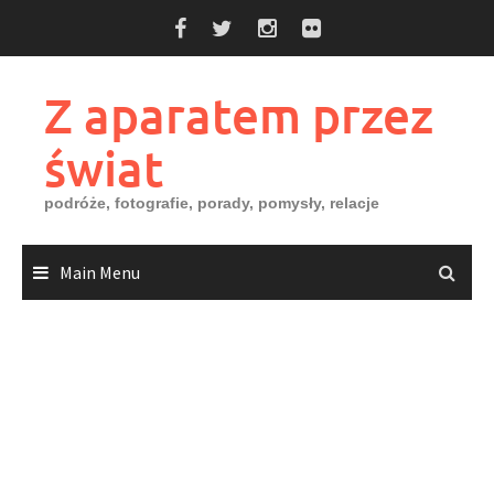
Skip
to
content
Z aparatem przez
świat
podróże, fotografie, porady, pomysły, relacje
Main Menu