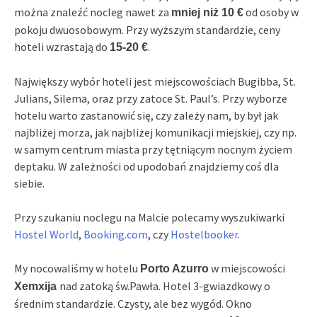
można znaleźć nocleg nawet za
od osoby w
mniej niż 10 €
pokoju dwuosobowym. Przy wyższym standardzie, ceny
hoteli wzrastają do
.
15-20 €
Największy wybór hoteli jest miejscowościach Bugibba, St.
Julians, Silema, oraz przy zatoce St. Paul’s. Przy wyborze
hotelu warto zastanowić się, czy zależy nam, by był jak
najbliżej morza, jak najbliżej komunikacji miejskiej, czy np.
w samym centrum miasta przy tętniącym nocnym życiem
deptaku. W zależności od upodobań znajdziemy coś dla
siebie.
Przy szukaniu noclegu na Malcie polecamy wyszukiwarki
Hostel World
,
Booking.com
, czy
Hostelbooker
.
My nocowaliśmy w hotelu
w miejscowości
Porto Azurro
nad zatoką św.Pawła. Hotel 3-gwiazdkowy o
Xemxija
średnim standardzie. Czysty, ale bez wygód. Okno