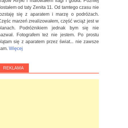
krajów Afryki i malowałem flagi i godła. Później
dostałem od taty Zenita 11. Od tamtego czasu nie
rozstaję się z aparatem i marzę o podróżach.
Częśc marzeń zrealizowałem, część wciąż jest w
planach. Podróżnikiem jednak bym się nie
nazwał. Fotografem też nie jestem. Po prostu
plątam się z aparatem przez świat... nie zawsze
sam.
Więcej
REKLAMA