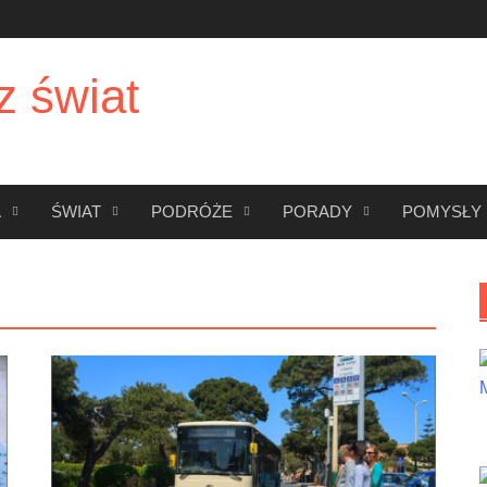
z świat
A
ŚWIAT
PODRÓŻE
PORADY
POMYSŁY