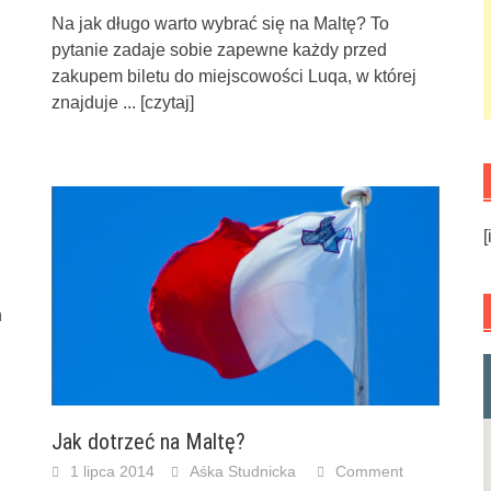
Na jak długo warto wybrać się na Maltę? To
pytanie zadaje sobie zapewne każdy przed
zakupem biletu do miejscowości Luqa, w której
znajduje
... [czytaj]
[
h
Jak dotrzeć na Maltę?
1 lipca 2014
Aśka Studnicka
Comment