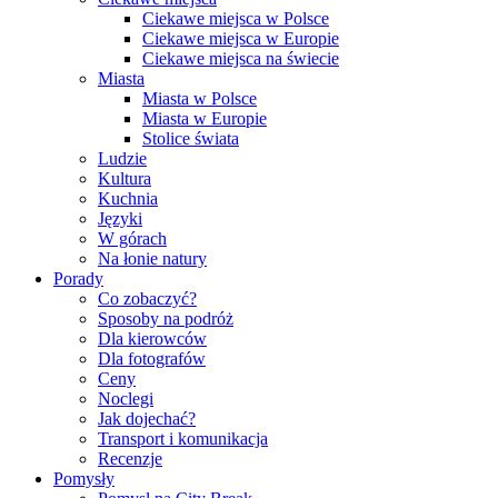
Ciekawe miejsca w Polsce
Ciekawe miejsca w Europie
Ciekawe miejsca na świecie
Miasta
Miasta w Polsce
Miasta w Europie
Stolice świata
Ludzie
Kultura
Kuchnia
Języki
W górach
Na łonie natury
Porady
Co zobaczyć?
Sposoby na podróż
Dla kierowców
Dla fotografów
Ceny
Noclegi
Jak dojechać?
Transport i komunikacja
Recenzje
Pomysły