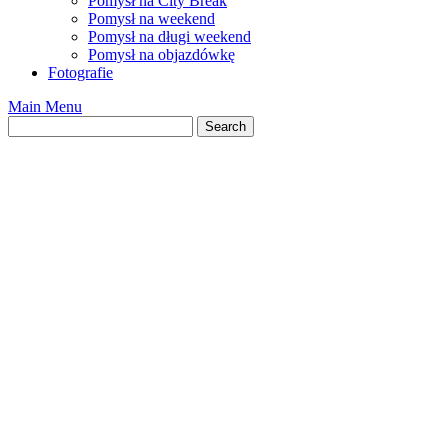
Pomysł na City Break
Pomysł na weekend
Pomysł na długi weekend
Pomysł na objazdówkę
Fotografie
Main Menu