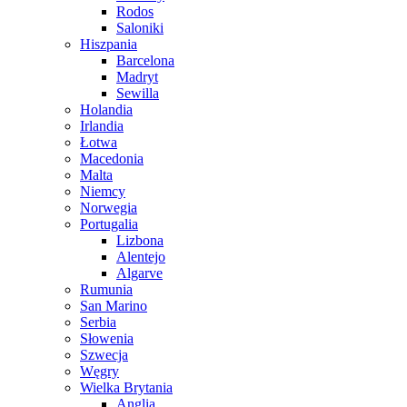
Rodos
Saloniki
Hiszpania
Barcelona
Madryt
Sewilla
Holandia
Irlandia
Łotwa
Macedonia
Malta
Niemcy
Norwegia
Portugalia
Lizbona
Alentejo
Algarve
Rumunia
San Marino
Serbia
Słowenia
Szwecja
Węgry
Wielka Brytania
Anglia