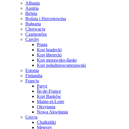
Albania
Austria
Belgia
Bośnia i Hercegowina
Bułgaria
Chorwacja
Czarnogóra
Czechy
Praga
Kraj hradecki
Kraj liberecki
Kraj morawsko-śląski
Kraj południowomorawski
Estonia
Finlandia
Francja
Paryż
Île-de-France
Kraj Basków
Maine-et-Loire
Oksytania
Nowa Akwitania
Grecja
Chalkidiki
Meteory