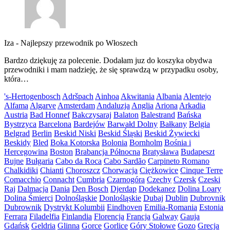
Iza
-
Najlepszy przewodnik po Włoszech
Bardzo dziękuję za polecenie. Dodałam juz do koszyka obydwa
przewodniki i mam nadzieję, że się sprawdzą w przypadku osoby,
która…
's-Hertogenbosch
Adršpach
Ainhoa
Akwitania
Albania
Alentejo
Alfama
Algarve
Amsterdam
Andaluzja
Anglia
Ariona
Arkadia
Austria
Bad Honnef
Bakczysaraj
Balaton
Balestrand
Bańska
Bystrzyca
Barcelona
Bardejów
Barwałd Dolny
Bałkany
Belgia
Belgrad
Berlin
Beskid Niski
Beskid Śląski
Beskid Żywiecki
Beskidy
Bled
Boka Kotorska
Bolonia
Bornholm
Bośnia i
Hercegowina
Boston
Brabancja Północna
Bratysława
Budapeszt
Bujne
Bułgaria
Cabo da Roca
Cabo Sardão
Carpineto Romano
Chalkidiki
Chianti
Choroszcz
Chorwacja
Ciężkowice
Cinque Terre
Comacchio
Connacht
Cumbria
Czarnogóra
Czechy
Czersk
Czeski
Raj
Dalmacja
Dania
Den Bosch
Djerdap
Dodekanez
Dolina Loary
Dolina Śmierci
Dolnośląskie
Donlośląskie
Dubaj
Dublin
Dubrovnik
Dubrownik
Dystrykt Kolumbii
Eindhoven
Emilia-Romania
Estonia
Ferrara
Filadelfia
Finlandia
Florencja
Francja
Galway
Gauja
Gdańsk
Geldria
Glinna
Gorce
Gorlice
Góry Stołowe
Gozo
Grecja