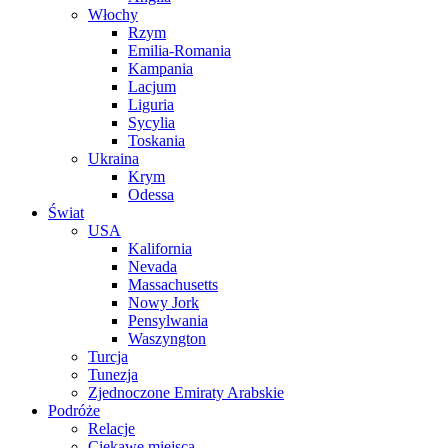
Włochy
Rzym
Emilia-Romania
Kampania
Lacjum
Liguria
Sycylia
Toskania
Ukraina
Krym
Odessa
Świat
USA
Kalifornia
Nevada
Massachusetts
Nowy Jork
Pensylwania
Waszyngton
Turcja
Tunezja
Zjednoczone Emiraty Arabskie
Podróże
Relacje
Ciekawe miejsca