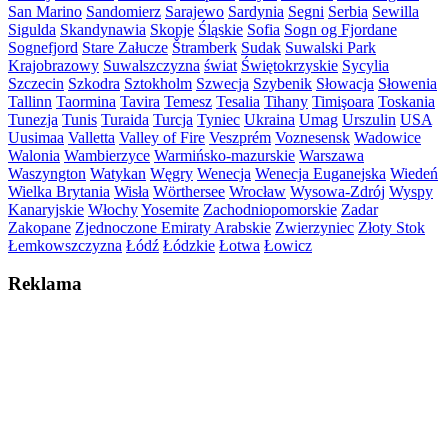
San Marino
Sandomierz
Sarajewo
Sardynia
Segni
Serbia
Sewilla
Sigulda
Skandynawia
Skopje
Śląskie
Sofia
Sogn og Fjordane
Sognefjord
Stare Załucze
Štramberk
Sudak
Suwalski Park
Krajobrazowy
Suwalszczyzna
świat
Świętokrzyskie
Sycylia
Szczecin
Szkodra
Sztokholm
Szwecja
Szybenik
Słowacja
Słowenia
Tallinn
Taormina
Tavira
Temesz
Tesalia
Tihany
Timişoara
Toskania
Tunezja
Tunis
Turaida
Turcja
Tyniec
Ukraina
Umag
Urszulin
USA
Uusimaa
Valletta
Valley of Fire
Veszprém
Voznesensk
Wadowice
Walonia
Wambierzyce
Warmińsko-mazurskie
Warszawa
Waszyngton
Watykan
Węgry
Wenecja
Wenecja Euganejska
Wiedeń
Wielka Brytania
Wisła
Wörthersee
Wrocław
Wysowa-Zdrój
Wyspy
Kanaryjskie
Włochy
Yosemite
Zachodniopomorskie
Zadar
Zakopane
Zjednoczone Emiraty Arabskie
Zwierzyniec
Złoty Stok
Łemkowszczyzna
Łódź
Łódzkie
Łotwa
Łowicz
Reklama