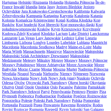
Harjumaa
Helsinki
Hiszpania
Holandia
Holandia Północna
Île-de-
France
Inwałd
Irlandia
Istria
Jassy
Jezioro Bledzkie
Jezioro
Ochrydzkie
Jura Krakowsko-Częstochowska
Kalifornia
Kalwaria
Zebrzydowska
Kampania
Kartagina
Karyntia
Katalonia
Katania
Kolonia
Komańcza
Königswinter
Kotań
Kotlina Kłodzka
Kraj
Basków
Kraj hradecki
Kraj liberecki
Kraj morawsko-śląski
Kraj
południowomorawski
Kraków
Krym
Krzeszowice
Krzyżtopór
Kudowa-Zdrój
Kwiatoń
Kłodzko
Lacjum
Lake District
Lanckorona
Lanzarote
Las Vegas
Lasy Janowskie
Lednice
Liège
Liguria
Limburgia
Lizbona
Londyn
Lourdes
Lubelskie
Lublana
Maastricht
Macedonia
Macedonia Środkowa
Madryt
Maine-et-Loire
Malta
Maria Wörth
Massachusetts
Maurzyce
Mazowieckie
Małopolska
Małopolski Szlak Architektury Drewnianej
Małopolskie
Medziugorie
Meteory
Mikulov
Mojave
Morawy
Morawy Północne
Morawy Południowe
Morze Adriatyckie
Morze Azowskie
Morze
Bałtyckie
Morze Czarne
Mostar
Moszna
Murter
Nadrenia-Północna
Westfalia
Neapol
Nevada
Nieborów
Niemcy
Nijmegen
Norwegia
Nowa Akwitania
Nowy Jork
Nowy Jork (stan)
Nuuksio
Ochryda
Odessa
Ojców
Ojcowski Park Narodowy
Okręg borski
Oksytania
Olsztyn
Omiš
Opole
Opolskie
Oslo
Pacanów
Palermo
Pamukkale
Park Narodowy Sekwoi
Paryż
Pensylwania
Pentowo
Pieniny
Piza
Plymouth
Podgorica
Podkarpackie
Podlaskie
Pogórze Rożnowskie
Pogorzelica
Polesie
Poleski Park Narodowy
Polska
Pomorskie
Portugalia
Pozzuoli
Praga
Prowansja
Rawenna
Regietów
Rodos
Rovinj
Roztocze
Rumunia
Rzepedź
Rzym
Saloniki
San Galgano